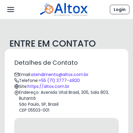
Login
ENTRE EM CONTATO
Detalhes de Contato
Email
:
atendimento@altox.com.br
Telefone
:
+55 (71) 3777-4820
Site
:
https://altox.com.br
Endereço
:
Avenida Vital Brasil, 305, Sala 803,
Butantã
São Paulo, SP, Brasil
CEP 05503-001